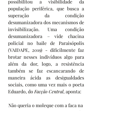
possibilitou a visibilidade da 
população periférica, que busca a 
superação da condição 
desumanizadora dos mecanismos de 
invisibilização. Uma condição 
desumanizadora – vide chacina 
policial no baile de Paraisópolis 
(VAIDAPE, 2019) - dificilmente faz 
brotar nesses indivíduos algo para 
além da dor, logo, a resistência 
também se faz escancarando de 
maneira ácida as desigualdades 
sociais, como uma vez mais o poeta 
Eduardo, do 
Facção Central
, aponta:
Não queria o moleque com a faca na 
mão
Ajoelhando o tio grisalho, querendo 
seu cartão