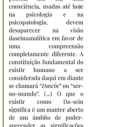
consciência, usadas até hoje 
na psicologia e na 
psicopatologia, devem 
desaparecer na visão 
daseinsanalítica em favor de 
uma compreensão 
completamente diferente. A 
constituição fundamental do 
existir humano a ser 
considerada daqui em diante 
se chamará “
Dasein
” ou “ser-
no-mundo”. (...) O que o 
existir como Da-sein 
significa é um manter aberto 
de um âmbito de poder-
apreender as significações 