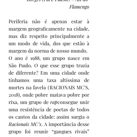
Flamengo
Periferia não é apenas estar à 
margem geograficamente na cidade, 
mas diz respeito principalmente a 
um modo de vida, dos que estão à 
margem da norma de nosso mundo.
O ano é 1988, um grupo nasce em 
São Paulo. O que esse grupo trazia 
de diferente? Em uma cidade onde 
tínhamos uma taxa altíssima de 
mortes na favela (RACIONAIS MC’S, 
2018), onde pobre matava pobre por 
rixa, um grupo de 
rap
consegue unir 
uma resistência de poetas de todos 
os cantos da cidade: assim surgia o 
Racionais MC’s
. A importância desse 
grupo foi reunir “gangues rivais” 