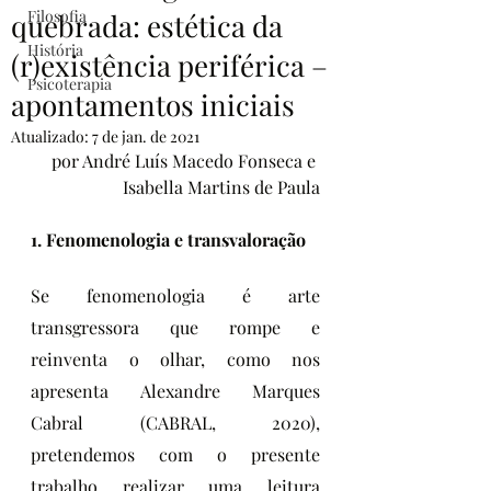
Filosofia
quebrada: estética da
História
(r)existência periférica –
Psicoterapia
apontamentos iniciais
Atualizado:
7 de jan. de 2021
por André Luís Macedo Fonseca e 
Isabella Martins de Paula
1. Fenomenologia e transvaloração
Se fenomenologia é arte 
transgressora que rompe e 
reinventa o olhar, como nos 
apresenta Alexandre Marques 
Cabral (CABRAL, 2020), 
pretendemos com o presente 
trabalho realizar uma leitura 