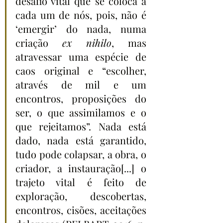
desafio vital que se coloca a 
cada um de nós, pois, não é 
‘emergir’ do nada, numa 
criação 
ex nihilo
, mas 
atravessar uma espécie de 
caos original e “escolher, 
através de mil e um 
encontros, proposições do 
ser, o que assimilamos e o 
que rejeitamos”. Nada está 
dado, nada está garantido, 
tudo pode colapsar, a obra, o 
criador, a instauração[...] o 
trajeto vital é feito de 
exploração, descobertas, 
encontros, cisões, aceitações 