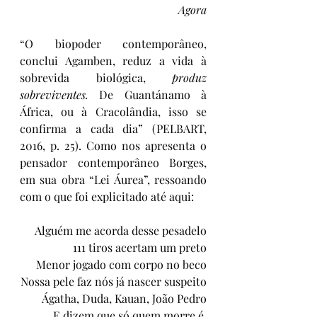
Agora
“O biopoder contemporâneo, 
conclui Agamben, reduz a vida à 
sobrevida biológica, 
produz 
sobreviventes. 
De Guantánamo à 
África, ou à Cracolândia, isso se 
confirma a cada dia” (PELBART, 
2016, p. 25). Como nos apresenta o 
pensador contemporâneo Borges, 
em sua obra “Lei Áurea”, ressoando 
com o que foi explicitado até aqui:
Alguém me acorda desse pesadelo
111 tiros acertam um preto
Menor jogado com corpo no beco
Nossa pele faz nós já nascer suspeito
Ágatha, Duda, Kauan, João Pedro
E dizem que só quem morre é 