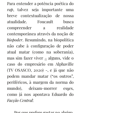
Para entender a potência poética do 
rap
, talvez seja importante uma 
breve contextualização de nossa 
atualidade. Foucault busca 
compreender a realidade 
contemporânea através da noção de 
biopoder
. Resumindo, na biopolítica 
não cabe à configuração de poder 
atual matar (como na soberania), 
mas sim fazer viver 
–
 alguns, vide o 
caso do empresário em Alphaville 
(TV OSASCO, 2020) -, e já que não 
podem mandar matar (“os outros”, 
periféricos, à margem da norma do 
mundo), deixam-morrer es
s
es, 
como já nos apontava Eduardo do 
Facção Central
:
Por que prefere gastar no abrigo 