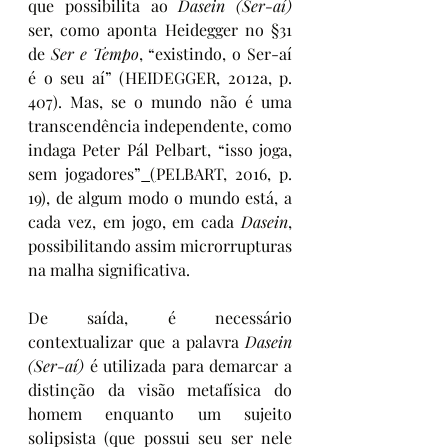
que possibilita ao 
Dasein (Ser-aí)
ser, como aponta Heidegger no §31 
de 
Ser e Tempo
, “existindo, o Ser-aí 
é o seu aí” (HEIDEGGER, 2012a, p. 
407). Mas, se o mundo não é uma 
transcendência independente, como 
indaga Peter Pál Pelbart, “isso joga, 
sem jogadores”
 (
PELBART, 2016, p. 
19), de algum modo o mundo está
,
 a 
cada vez
,
 em jogo, em cada 
Dasein
, 
possibilitando assim microrrupturas 
na malha significativa.
De saída, é necessário 
contextualizar que a palavra 
Dasein 
(Ser-aí) 
é utilizada para demarcar a 
distinção da visão metafísica do 
homem enquanto um sujeito 
solipsista (que possui seu ser nele 