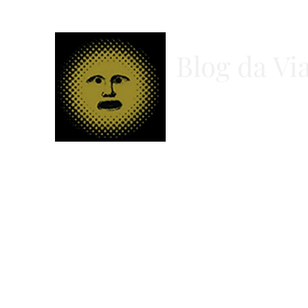
Blog da Via
Lugar da defesa do pensar
O caminho da leitura é o c
Início
Blog
Membros