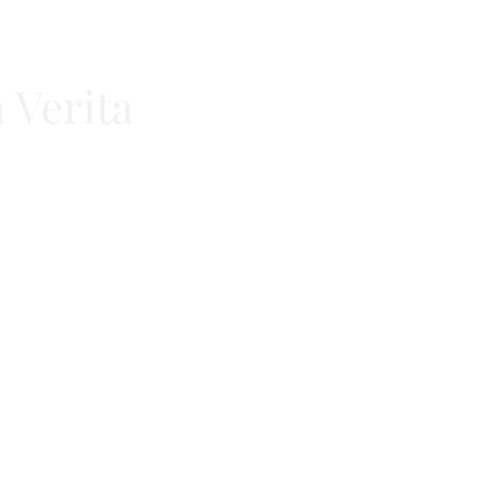
 Verita
aminho da verdade
contato@vi