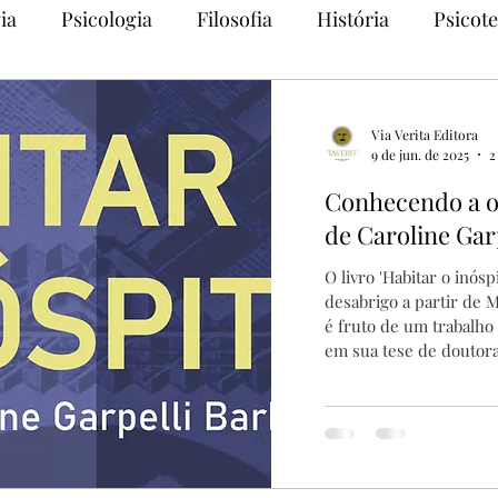
ia
Psicologia
Filosofia
História
Psicote
Via Verita Editora
9 de jun. de 2025
2
Conhecendo a ob
de Caroline Gar
O livro 'Habitar o inós
desabrigo a partir de 
é fruto de um trabalho
em sua tese de doutor