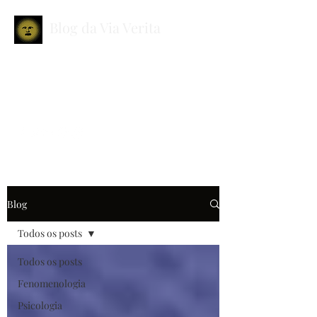
Blog da Via Verita
Lugar da defesa do pensar
O caminho da leitura é o
caminho da verdade
contato@viaverita.com.br
Blog
Todos os posts
Todos os posts
Fenomenologia
Psicologia